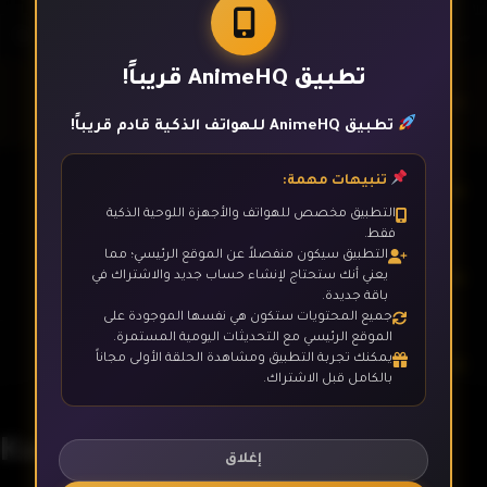
تطبيق AnimeHQ قريباً!
الحلقة 1
تطبيق AnimeHQ للهواتف الذكية قادم قريباً!
تنبيهات مهمة:
الحلقة 2
التطبيق مخصص للهواتف والأجهزة اللوحية الذكية
فقط.
التطبيق سيكون منفصلاً عن الموقع الرئيسي؛ مما
الحلقة 3
يعني أنك ستحتاج لإنشاء حساب جديد والاشتراك في
باقة جديدة.
جميع المحتويات ستكون هي نفسها الموجودة على
الموقع الرئيسي مع التحديثات اليومية المستمرة.
يمكنك تجربة التطبيق ومشاهدة الحلقة الأولى مجاناً
الحلقة 4
بالكامل قبل الاشتراك.
Kami wa Game ni Ueteiru
الحلقة 5
إغلاق