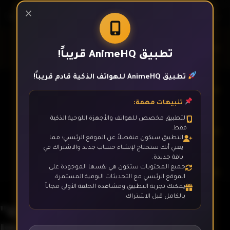
×
الحلقة 1
تطبيق AnimeHQ قريباً!
تطبيق AnimeHQ للهواتف الذكية قادم قريباً!
الحلقة 2
تنبيهات مهمة:
التطبيق مخصص للهواتف والأجهزة اللوحية الذكية
فقط.
الحلقة 3
التطبيق سيكون منفصلاً عن الموقع الرئيسي؛ مما
يعني أنك ستحتاج لإنشاء حساب جديد والاشتراك في
باقة جديدة.
جميع المحتويات ستكون هي نفسها الموجودة على
الحلقة 4
الموقع الرئيسي مع التحديثات اليومية المستمرة.
يمكنك تجربة التطبيق ومشاهدة الحلقة الأولى مجاناً
بالكامل قبل الاشتراك.
"Kimi wo Aisuru Ki wa Nai" to
الحلقة 5
Itta Jiki Koushaku-sama ga