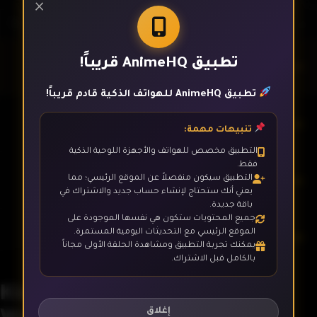
×
تطبيق AnimeHQ قريباً!
الحلقة 1
تطبيق AnimeHQ للهواتف الذكية قادم قريباً!
الحلقة 2
تنبيهات مهمة:
التطبيق مخصص للهواتف والأجهزة اللوحية الذكية
فقط.
الحلقة 3
التطبيق سيكون منفصلاً عن الموقع الرئيسي؛ مما
يعني أنك ستحتاج لإنشاء حساب جديد والاشتراك في
باقة جديدة.
جميع المحتويات ستكون هي نفسها الموجودة على
الموقع الرئيسي مع التحديثات اليومية المستمرة.
الحلقة 4
يمكنك تجربة التطبيق ومشاهدة الحلقة الأولى مجاناً
بالكامل قبل الاشتراك.
Kino no Tabi: The Beautiful
الحلقة 5
World - The Animated Series
إغلاق