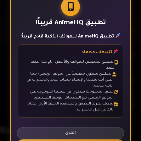
تطبيق AnimeHQ قريباً!
الحلقة 1
تطبيق AnimeHQ للهواتف الذكية قادم قريباً!
تنبيهات مهمة:
الحلقة 2
التطبيق مخصص للهواتف والأجهزة اللوحية الذكية
فقط.
التطبيق سيكون منفصلاً عن الموقع الرئيسي؛ مما
الحلقة 3
يعني أنك ستحتاج لإنشاء حساب جديد والاشتراك في
باقة جديدة.
جميع المحتويات ستكون هي نفسها الموجودة على
الموقع الرئيسي مع التحديثات اليومية المستمرة.
يمكنك تجربة التطبيق ومشاهدة الحلقة الأولى مجاناً
الحلقة 4
بالكامل قبل الاشتراك.
Kono Healer, Mendokusai
الحلقة 5
إغلاق