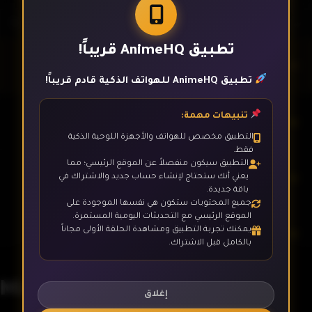
تطبيق AnimeHQ قريباً!
الحلقة 1
تطبيق AnimeHQ للهواتف الذكية قادم قريباً!
تنبيهات مهمة:
الحلقة 2
التطبيق مخصص للهواتف والأجهزة اللوحية الذكية
فقط.
التطبيق سيكون منفصلاً عن الموقع الرئيسي؛ مما
الحلقة 3
يعني أنك ستحتاج لإنشاء حساب جديد والاشتراك في
باقة جديدة.
جميع المحتويات ستكون هي نفسها الموجودة على
الموقع الرئيسي مع التحديثات اليومية المستمرة.
يمكنك تجربة التطبيق ومشاهدة الحلقة الأولى مجاناً
الحلقة 4
بالكامل قبل الاشتراك.
Mizu Zokusei no Mahoutsukai
الحلقة 5
إغلاق