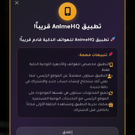
×
تطبيق AnimeHQ قريباً!
الحلقة 1
تطبيق AnimeHQ للهواتف الذكية قادم قريباً!
الحلقة 2
تنبيهات مهمة:
التطبيق مخصص للهواتف والأجهزة اللوحية الذكية
فقط.
الحلقة 3
التطبيق سيكون منفصلاً عن الموقع الرئيسي؛ مما
يعني أنك ستحتاج لإنشاء حساب جديد والاشتراك في
باقة جديدة.
جميع المحتويات ستكون هي نفسها الموجودة على
الموقع الرئيسي مع التحديثات اليومية المستمرة.
الحلقة 4
يمكنك تجربة التطبيق ومشاهدة الحلقة الأولى مجاناً
بالكامل قبل الاشتراك.
Nejimaki Seirei Senki: Tenkyou
الحلقة 5
no Alderamin
إغلاق