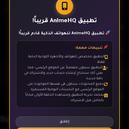
تطبيق AnimeHQ قريباً!
الحلقة 1
تطبيق AnimeHQ للهواتف الذكية قادم قريباً!
تنبيهات مهمة:
الحلقة 2
التطبيق مخصص للهواتف والأجهزة اللوحية الذكية
فقط.
التطبيق سيكون منفصلاً عن الموقع الرئيسي؛ مما
الحلقة 3
يعني أنك ستحتاج لإنشاء حساب جديد والاشتراك في
باقة جديدة.
جميع المحتويات ستكون هي نفسها الموجودة على
الموقع الرئيسي مع التحديثات اليومية المستمرة.
يمكنك تجربة التطبيق ومشاهدة الحلقة الأولى مجاناً
الحلقة 4
بالكامل قبل الاشتراك.
Sousou no Frieren
الحلقة 5
إغلاق