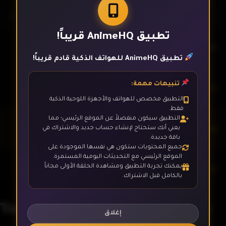
تطبيق AnimeHQ قريباً!
الحلقة 1
تطبيق AnimeHQ للهواتف الذكية قادم قريباً!
تنبيهات مهمة:
الحلقة 2
التطبيق مخصص للهواتف والأجهزة اللوحية الذكية
فقط.
التطبيق سيكون منفصلاً عن الموقع الرئيسي؛ مما
الحلقة 3
يعني أنك ستحتاج لإنشاء حساب جديد والاشتراك في
باقة جديدة.
جميع المحتويات ستكون هي نفسها الموجودة على
الموقع الرئيسي مع التحديثات اليومية المستمرة.
يمكنك تجربة التطبيق ومشاهدة الحلقة الأولى مجاناً
الحلقة 4
بالكامل قبل الاشتراك.
Tensei shitara Slime Datta Ken
الحلقة 5
إغلاق