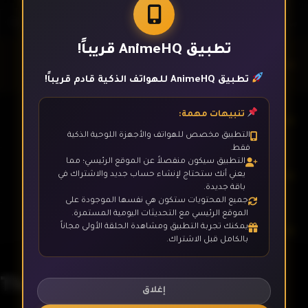
تطبيق AnimeHQ قريباً!
الحلقة 1
تطبيق AnimeHQ للهواتف الذكية قادم قريباً!
تنبيهات مهمة:
الحلقة 2
التطبيق مخصص للهواتف والأجهزة اللوحية الذكية
فقط.
التطبيق سيكون منفصلاً عن الموقع الرئيسي؛ مما
الحلقة 3
يعني أنك ستحتاج لإنشاء حساب جديد والاشتراك في
باقة جديدة.
جميع المحتويات ستكون هي نفسها الموجودة على
الموقع الرئيسي مع التحديثات اليومية المستمرة.
يمكنك تجربة التطبيق ومشاهدة الحلقة الأولى مجاناً
الحلقة 4
بالكامل قبل الاشتراك.
The God of High School
الحلقة 5
إغلاق