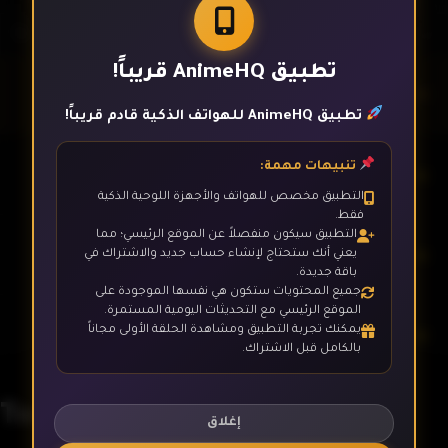
تطبيق AnimeHQ قريباً!
الحلقة 1
تطبيق AnimeHQ للهواتف الذكية قادم قريباً!
تنبيهات مهمة:
الحلقة 2
التطبيق مخصص للهواتف والأجهزة اللوحية الذكية
فقط.
التطبيق سيكون منفصلاً عن الموقع الرئيسي؛ مما
الحلقة 3
يعني أنك ستحتاج لإنشاء حساب جديد والاشتراك في
باقة جديدة.
جميع المحتويات ستكون هي نفسها الموجودة على
الموقع الرئيسي مع التحديثات اليومية المستمرة.
يمكنك تجربة التطبيق ومشاهدة الحلقة الأولى مجاناً
الحلقة 4
بالكامل قبل الاشتراك.
Toaru Majutsu no Index
الحلقة 5
إغلاق