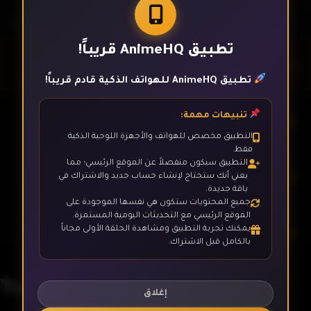
تطبيق AnimeHQ قريباً!
الحلقة 1
تطبيق AnimeHQ للهواتف الذكية قادم قريباً!
تنبيهات مهمة:
الحلقة 2
التطبيق مخصص للهواتف والأجهزة اللوحية الذكية
فقط.
التطبيق سيكون منفصلاً عن الموقع الرئيسي؛ مما
الحلقة 3
يعني أنك ستحتاج لإنشاء حساب جديد والاشتراك في
باقة جديدة.
جميع المحتويات ستكون هي نفسها الموجودة على
الموقع الرئيسي مع التحديثات اليومية المستمرة.
يمكنك تجربة التطبيق ومشاهدة الحلقة الأولى مجاناً
الحلقة 4
بالكامل قبل الاشتراك.
Tsue to Tsurugi no Wistoria
الحلقة 5
إغلاق