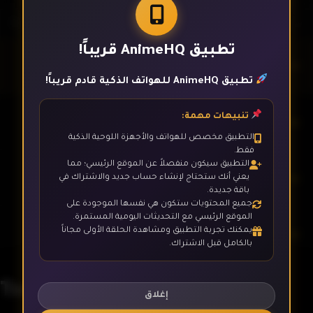
تطبيق AnimeHQ قريباً!
الحلقة 1
تطبيق AnimeHQ للهواتف الذكية قادم قريباً!
تنبيهات مهمة:
الحلقة 2
التطبيق مخصص للهواتف والأجهزة اللوحية الذكية
فقط.
التطبيق سيكون منفصلاً عن الموقع الرئيسي؛ مما
الحلقة 3
يعني أنك ستحتاج لإنشاء حساب جديد والاشتراك في
باقة جديدة.
جميع المحتويات ستكون هي نفسها الموجودة على
الموقع الرئيسي مع التحديثات اليومية المستمرة.
يمكنك تجربة التطبيق ومشاهدة الحلقة الأولى مجاناً
الحلقة 4
بالكامل قبل الاشتراك.
Tsuyokute New Saga
الحلقة 5
إغلاق