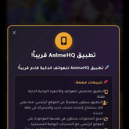
×
تطبيق AnimeHQ قريباً!
#Compass 2.0: Sentou
Gensou Sangokushi:
تطبيق AnimeHQ للهواتف الذكية قادم قريباً!
Setsuri Kaiseki System
Tengen Reishinki
مكتمل
مكتمل
تنبيهات مهمة:
التطبيق مخصص للهواتف والأجهزة اللوحية الذكية
فقط.
التطبيق سيكون منفصلاً عن الموقع الرئيسي؛ مما يعني
أنك ستحتاج لإنشاء حساب جديد والاشتراك في باقة
جديدة.
جميع المحتويات ستكون هي نفسها الموجودة على
الموقع الرئيسي مع التحديثات اليومية المستمرة.