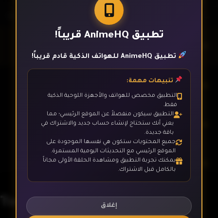
تطبيق AnimeHQ قريباً!
الحلقة 1
تطبيق AnimeHQ للهواتف الذكية قادم قريباً!
تنبيهات مهمة:
الحلقة 2
التطبيق مخصص للهواتف والأجهزة اللوحية الذكية
فقط.
التطبيق سيكون منفصلاً عن الموقع الرئيسي؛ مما
الحلقة 3
يعني أنك ستحتاج لإنشاء حساب جديد والاشتراك في
باقة جديدة.
جميع المحتويات ستكون هي نفسها الموجودة على
الموقع الرئيسي مع التحديثات اليومية المستمرة.
يمكنك تجربة التطبيق ومشاهدة الحلقة الأولى مجاناً
الحلقة 4
بالكامل قبل الاشتراك.
Toaru Kagaku no Accelerator
الحلقة 5
إغلاق